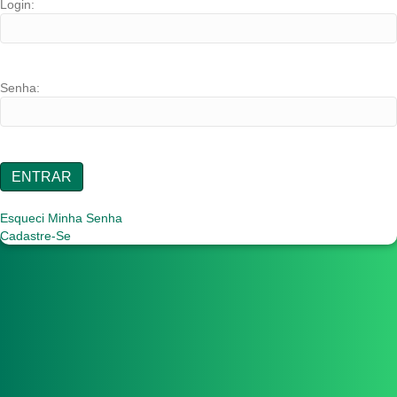
Login:
Senha:
Esqueci Minha Senha
Cadastre-Se