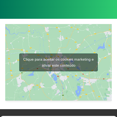
Clique para aceitar os cookies marketing e
ativar este conteúdo