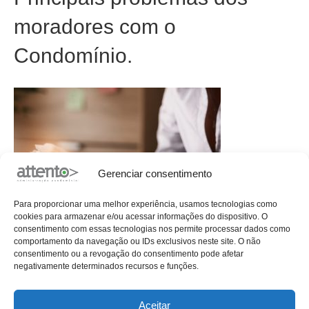
moradores com o
Condomínio.
Gerenciar consentimento
Para proporcionar uma melhor experiência, usamos tecnologias como
cookies para armazenar e/ou acessar informações do dispositivo. O
consentimento com essas tecnologias nos permite processar dados como
comportamento da navegação ou IDs exclusivos neste site. O não
Identifique os principais problemas dos moradores com o
consentimento ou a revogação do consentimento pode afetar
condomínio causados por uma má gestão. Desde um pequeno
negativamente determinados recursos e funções.
barulho fora do horário até a falta de manutenção das áreas
comuns, há diversos cenários que podem propiciar o início de
Aceitar
um relacionamento conturbado com a gestão do seu