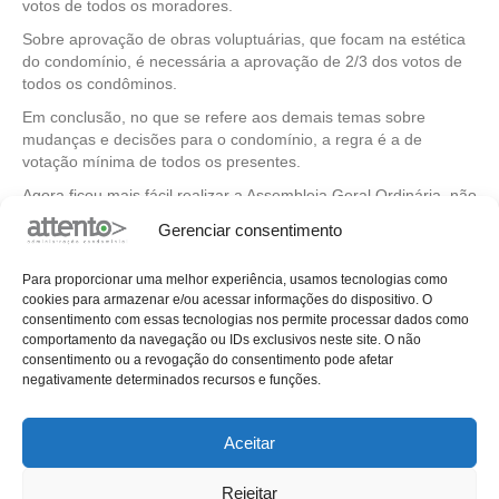
votos de todos os moradores.
Sobre aprovação de obras voluptuárias, que focam na estética
do condomínio, é necessária a aprovação de 2/3 dos votos de
todos os condôminos.
Em conclusão, no que se refere aos demais temas sobre
mudanças e decisões para o condomínio, a regra é a de
votação mínima de todos os presentes.
Agora ficou mais fácil realizar a Assembleia Geral Ordinária, não
é mesmo?
Gerenciar consentimento
Precisando de um apoio para a gestão do seu condomínio?
Então, conheça a
Attento
, uma administradora que oferece
Para proporcionar uma melhor experiência, usamos tecnologias como
soluções completas para o seu condomínio. Acesse o nosso site
cookies para armazenar e/ou acessar informações do dispositivo. O
e conheça os serviços disponíveis.
consentimento com essas tecnologias nos permite processar dados como
comportamento da navegação ou IDs exclusivos neste site. O não
consentimento ou a revogação do consentimento pode afetar
negativamente determinados recursos e funções.
Publicado em
Blog
com as tags:
AGO
,
assembleia geral
ordinária
,
condomínio
Aceitar
← Dicas sobre procedimentos de mudança aos novos
moradores e locatários
Rejeitar
A importância da capacitação do síndico para administrar o